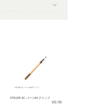
XT610R-4C パーツ#4 グリップ
¥20,790