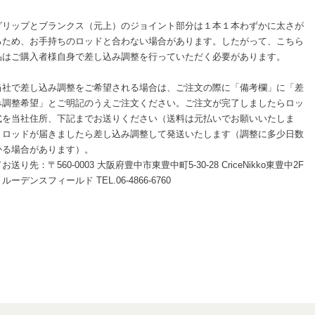
グリップとブランクス（元上）のジョイント部分は１本１本わずかに太さが
るため、お手持ちのロッドと合わない場合があります。したがって、こちら
品はご購入者様自身で差し込み調整を行っていただく必要があります。
当社で差し込み調整をご希望される場合は、ご注文の際に「備考欄」に「差
み調整希望」とご明記のうえご注文ください。ご注文が完了しましたらロッ
式を当社住所、下記までお送りください（送料は元払いでお願いいたしま
。ロッドが届きましたら差し込み調整して発送いたします（調整に多少日数
かる場合があります）。
お送り先：〒560-0003 大阪府豊中市東豊中町5-30-28 CriceNikko東豊中2F
ルーデンスフィールド TEL.06-4866-6760