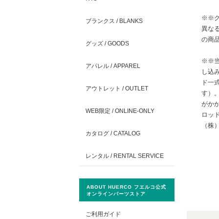
※※
ブランクス / BLANKS
異な
の商
グッズ / GOODS
※※
アパレル / APPAREL
し込
ド一
アウトレット / OUTLET
す）
がか
WEB限定 / ONLINE-ONLY
ロッド
（株）
カタログ / CATALOG
レンタル / RENTAL SERVICE
ABOUT HUERCO フエルコ公式
オンラインパーツストア
ご利用ガイド