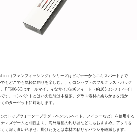
Fishing（ファンフィッシング）シリーズはビギナーからエキスパートまで、
つでもどこでも気軽に釣りを楽しむ。」がコンセプトのフルグラス・パック
。FF600-5Cはオールマイティなサイズの6フィート（約183センチ）ベイト
ルです。コンパクトとはいえ性能は本格派。グラス素材の柔らかさを活か
多くのターゲットに対応します。
gまでのトップウォータープラグ（ペンシルベイト、ノイジーなど）を使用する
、ナマズゲームと相性よく、海外遠征の釣り堀などにもおすすめ。アタリを
にくく深く食い込ませ、掛けたあとは素材の粘りがバラシを軽減します。