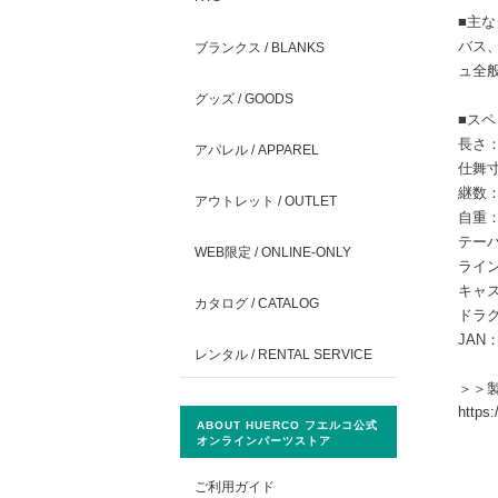
■主
バス
ブランクス / BLANKS
ュ全
グッズ / GOODS
■スペ
長さ：6
アパレル / APPAREL
仕舞寸
継数
アウトレット / OUTLET
自重：
テー
WEB限定 / ONLINE-ONLY
ライン：
キャス
カタログ / CATALOG
ドラグ：
JAN：
レンタル / RENTAL SERVICE
＞＞
https:
ABOUT HUERCO フエルコ公式
オンラインパーツストア
ご利用ガイド