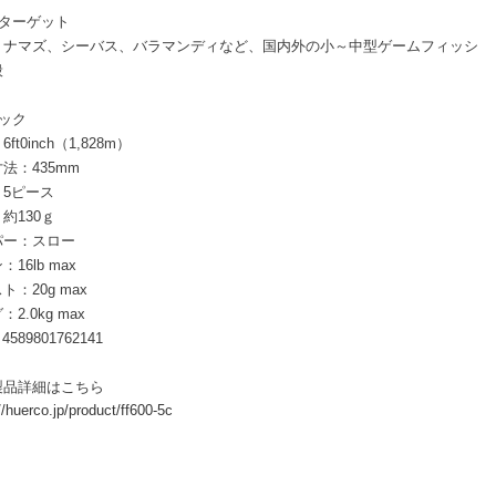
なターゲット
、ナマズ、シーバス、バラマンディなど、国内外の小～中型ゲームフィッシ
般
ック
ft0inch（1,828m）
法：435mm
：5ピース
約130ｇ
パー：スロー
16lb max
ト：20g max
2.0kg max
4589801762141
製品詳細はこちら
//huerco.jp/product/ff600-5c