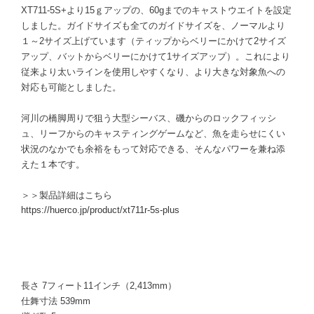
XT711-5S+より15ｇアップの、60gまでのキャストウエイトを設定
しました。ガイドサイズも全てのガイドサイズを、ノーマルより
１～2サイズ上げています（ティップからベリーにかけて2サイズ
アップ、バットからベリーにかけて1サイズアップ）。これにより
従来より太いラインを使用しやすくなり、より大きな対象魚への
対応も可能としました。
河川の橋脚周りで狙う大型シーバス、磯からのロックフィッシ
ュ、リーフからのキャスティングゲームなど、魚を走らせにくい
状況のなかでも余裕をもって対応できる、そんなパワーを兼ね添
えた１本です。
＞＞製品詳細はこちら
https://huerco.jp/product/xt711r-5s-plus
長さ 7フィート11インチ（2,413mm）
仕舞寸法 539mm