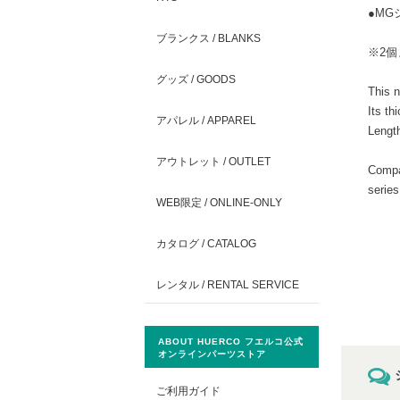
●MG
ブランクス / BLANKS
※2
グッズ / GOODS
This 
Its th
アパレル / APPAREL
Lengt
アウトレット / OUTLET
Compa
series
WEB限定 / ONLINE-ONLY
カタログ / CATALOG
レンタル / RENTAL SERVICE
ABOUT HUERCO フエルコ公式
オンラインパーツストア
ご利用ガイド