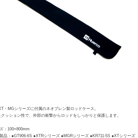
・XT・MGシリーズに付属のネオプレン製ロッドケース。
たクッション性で、外部の衝撃からロッドをしっかりと保護します。
ズ：100×800mm
製品：●GT906-6S ●XTRシリーズ ●MGRシリーズ ●KR711-5S ●XTシリーズ