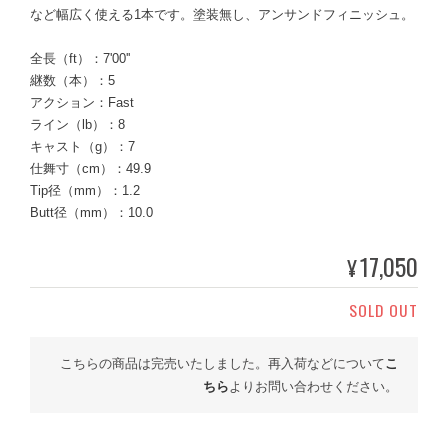
など幅広く使える1本です。塗装無し、アンサンドフィニッシュ。
全長（ft）：7'00''
継数（本）：5
アクション：Fast
ライン（lb）：8
キャスト（g）：7
仕舞寸（cm）：49.9
Tip径（mm）：1.2
Butt径（mm）：10.0
17,050
¥
SOLD OUT
こちらの商品は完売いたしました。再入荷などについて
こ
ちら
よりお問い合わせください。