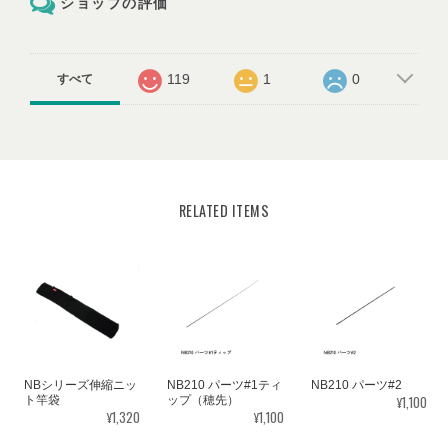
ショップの評価
119
1
0
すべて
RELATED ITEMS
NBシリーズ伸縮ニッ
NB210 パーツ#1ティ
NB210 パーツ#2
¥1,100
ト竿袋
ップ（穂先）
¥1,320
¥1,100