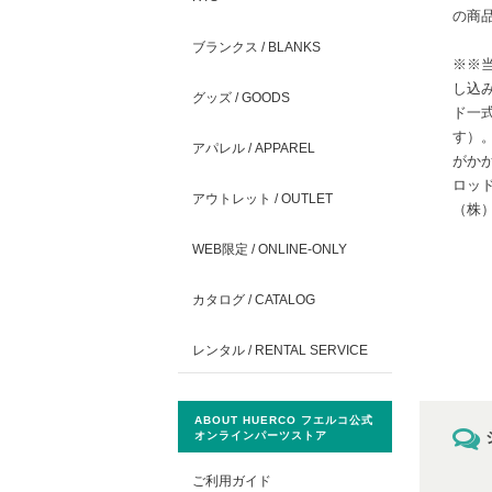
の商
ブランクス / BLANKS
※※
し込
グッズ / GOODS
ド一
す）
アパレル / APPAREL
がか
ロッド
アウトレット / OUTLET
（株）
WEB限定 / ONLINE-ONLY
カタログ / CATALOG
レンタル / RENTAL SERVICE
ABOUT HUERCO フエルコ公式
オンラインパーツストア
ご利用ガイド