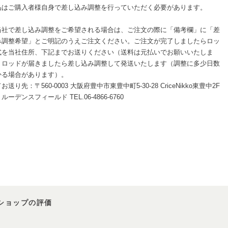
品はご購入者様自身で差し込み調整を行っていただく必要があります。
当社で差し込み調整をご希望される場合は、ご注文の際に「備考欄」に「差
み調整希望」とご明記のうえご注文ください。ご注文が完了しましたらロッ
式を当社住所、下記までお送りください（送料は元払いでお願いいたしま
。ロッドが届きましたら差し込み調整して発送いたします（調整に多少日数
かる場合があります）。
お送り先：〒560-0003 大阪府豊中市東豊中町5-30-28 CriceNikko東豊中2F
ルーデンスフィールド TEL.06-4866-6760
ショップの評価