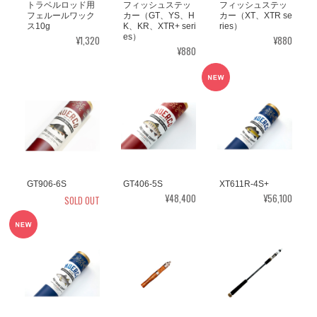
トラベルロッド用
フィッシュステッ
フィッシュステッ
フェルールワック
カー（GT、YS、H
カー（XT、XTR se
ス10g
K、KR、XTR+ seri
ries）
es）
¥1,320
¥880
¥880
GT906-6S
GT406-5S
XT611R-4S+
¥48,400
¥56,100
SOLD OUT