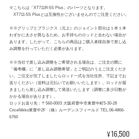
※こちらは「XT711R-5S Plus」のパーツとなります。
XT711-5S Plusとは互換性がございませんのでご注意ください。
※※グリップとブランクス（元上）のジョイント部分は１本１本
わずかに太さが異なるため、お手持ちのロッドと合わない場合が
あります。したがって、こちらの商品はご購入者様自身で差し込
み調整を行っていただく必要があります。
※※当社で差し込み調整をご希望される場合は、ご注文の際に
「備考欄」に「差し込み調整希望」とご明記のうえご注文くださ
い。ご注文が完了しましたらロッド一式を当社住所、下記までお
送りください（送料は元払いでお願いいたします）。ロッドが届
きましたら差し込み調整して発送いたします（調整に多少日数が
かかる場合があります）。
ロッドお送り先：〒560-0003 大阪府豊中市東豊中町5-30-28
CriceNikko東豊中2F （株）ルーデンスフィールド TEL.06-4866-
6760
16,500
¥